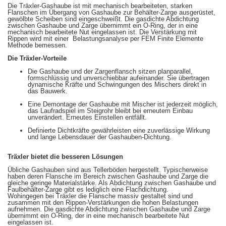
Die Träxler-Gashaube ist mit mechanisch bearbeiteten, starken
Flanschen im Übergang von Gashaube zur Behälter-Zarge ausgerüstet,
gewölbte Scheiben sind eingeschweißt. Die gasdichte Abdichtung
zwischen Gashaube und Zarge übernimmt ein O-Ring, der in eine
mechanisch bearbeitete Nut eingelassen ist. Die Verstärkung mit
Rippen wird mit einer Belastungsanalyse per FEM Finite Elemente
Methode bemessen.
Die Träxler-Vorteile
Die Gashaube und der Zargenflansch sitzen planparallel,
formschlüssig und unverschiebbar aufeinander. Sie übertragen
dynamische Kräfte und Schwingungen des Mischers direkt in
das Bauwerk.
Eine Demontage der Gashaube mit Mischer ist jederzeit möglich,
das Laufradspiel im Steigrohr bleibt bei erneutem Einbau
unverändert. Erneutes Einstellen entfällt.
Definierte Dichtkräfte gewährleisten eine zuverlässige Wirkung
und lange Lebensdauer der Gashauben-Dichtung.
Träxler bietet die besseren Lösungen
Übliche Gashauben sind aus Tellerböden hergestellt. Typischerweise
haben deren Flansche im Bereich zwischen Gashaube und Zarge die
gleiche geringe Materialstärke. Als Abdichtung zwischen Gashaube und
Faulbehälter-Zarge gibt es lediglich eine Flachdichtung.
Wohingegen bei Träxler die Flansche massiv gestaltet sind und
zusammen mit den Rippen-Verstärkungen die hohen Belastungen
aufnehmen. Die gasdichte Abdichtung zwischen Gashaube und Zarge
übernimmt ein O-Ring, der in eine mechanisch bearbeitete Nut
eingelassen ist.